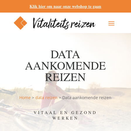
Klik hier om naar onze webshop te gaan
DATA
AANKOMENDE
REIZEN
Home
>
data reizen
>
Data aankomende reizen
VITAAL EN GEZOND
WERKEN